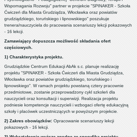
Wspomagania Rozwoju" partner w projekcie "SPINAKER - Szkoła
Ćwiczeń dla Miasta Grudziądza, Włocławka oraz powiatów
grudziądzkiego, toruńskiego i lipnowskiego" poszukuje
trenera/nauczyciela do pracowania scenariuszy lekcji pokazowych
- 16 lekcji.
Zamawiający dopuszcza możliwość składania ofert
częściowych.
1) Charakterystyka projektu.
Grudziądzkie Centrum Edukacji AbAk s.c. planuje realizację
projektu "SPINAKER - Szkoła Ćwiczeń dla Miasta Grudziądza,
Włocławka oraz powiatów grudziądzkiego, toruńskiego i
lipnowskiego". W ramach projektu powstaną cztery pracownie
przedmiotowe, zostanie przeprowadzony cykl szkoleń dla
nauczycieli oraz konsultacji i superwizji. Realizacja projektu
podniesie kompetencje nauczycieli i wzbogaci ofertę edukacyjną
szkoły i placówek uczestniczących w powyższym projekcie.
2) Zakres obowiązków:
Opracowanie scenariuszy lekcji
pokazowych - 16 lekcji.
3) Wykształcenie wyższe zgodne ze specyfiką projektu.