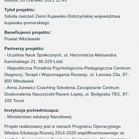
sobota, 05 czerwiec 2021 11:49
Tytuł projektu:
Szkoła ćwiczeń Ziemi Kujawsko-Dobrzyńskiej województwa
kujawsko-pomorskiego
Beneficjenci projektu:
Powiat Włocławski
Partnerzy projektu:
- Uczelnia Nauk Społecznych, ul. Harcmistrza Aleksandra
Kamińskiego 21, 90-229 Łódź
- Niepubliczna Poradnia Psychologiczno-Pedagogiczna Centrum
Diagnozy, Terapii i Wspomagania Rozwoju, ul. Łanowa 23a, 87-
800 Włocławek
- Anna Jurewicz Coaching Szkolenia Zarządzanie Centrum
Doskonalenia Nauczycieli Razem Lepiej, ul. Bydgoska 78/1, 87-
100 Toruń
Instytucja pośrednicząca:
- Ministerstwo edukacji Narodowej
Projekt realizowany jest w ramach Programu Operacyjnego
Wiedza Edukacja Rozwój 2014-2020 współfinansowanego ze