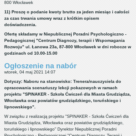
800 Włocławek
11) Proszę o podanie kwoty brutto za jeden miesiąc i całości
za czas trwania umowy wraz z krótkim opisem
doświadczenia.
Ofertę składamy w Niepublicznej Poradni Psychologiczno -
Pedagogicznej "Centrum Diagnozy, terapii i Wspomagania
Rozwoju" ul. Łanowa 23a, 87-800 Włocławek w dni robocze w
godzinach od 10.00-15.00
Ogłoszenie na nabór
wtorek, 04 maj 2021 14:07
Dotyczy: Naboru na stanowisko: Trenera/nauczyciela do
opracowania scenariuszy lekcji pokazowych w ramach
projektu "SPINAKER - Szkoła Ćwiczeń dla Miasta Grudziądza,
Włocławka oraz powiatów grudziądzkiego, toruńskiego i
lipnowskiego".
W związku z realizacją projektu "SPINAKER - Szkoła Ćwiczeń dla
Miasta Grudziądza, Włocławka oraz powiatów grudziądzkiego,
toruńskiego i lipnowskiego" Dyrektor Niepublicznej Poradni
Psychologiczno - Pedagogicznej "Centrum Diagnozy, Terapii i