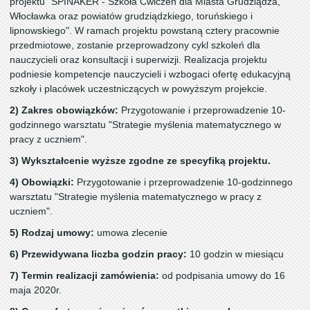
projektu "SPINAKER - Szkoła Ćwiczeń dla Miasta Grudziądza,
Włocławka oraz powiatów grudziądzkiego, toruńskiego i
lipnowskiego". W ramach projektu powstaną cztery pracownie
przedmiotowe, zostanie przeprowadzony cykl szkoleń dla
nauczycieli oraz konsultacji i superwizji. Realizacja projektu
podniesie kompetencje nauczycieli i wzbogaci ofertę edukacyjną
szkoły i placówek uczestniczących w powyższym projekcie.
2) Zakres obowiązków:
Przygotowanie i przeprowadzenie 10-
godzinnego warsztatu "Strategie myślenia matematycznego w
pracy z uczniem".
3) Wykształcenie wyższe zgodne ze specyfiką projektu.
4) Obowiązki:
Przygotowanie i przeprowadzenie 10-godzinnego
warsztatu "Strategie myślenia matematycznego w pracy z
uczniem".
5) Rodzaj umowy:
umowa zlecenie
6) Przewidywana liczba godzin pracy:
10 godzin w miesiącu
7) Termin realizacji zamówienia:
od podpisania umowy do 16
maja 2020r.