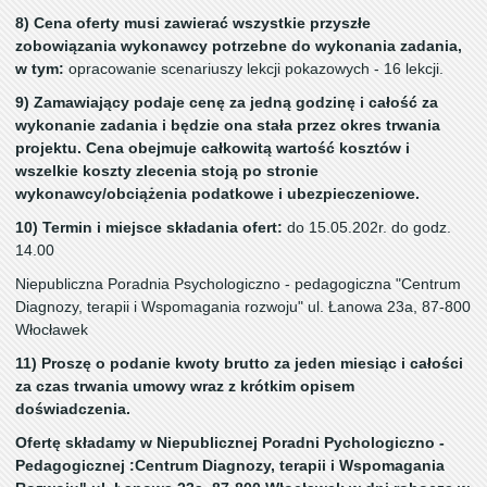
8) Cena oferty musi zawierać wszystkie przyszłe
zobowiązania wykonawcy potrzebne do wykonania zadania,
w tym:
opracowanie scenariuszy lekcji pokazowych - 16 lekcji.
9) Zamawiający podaje cenę za jedną godzinę i całość za
wykonanie zadania i będzie ona stała przez okres trwania
projektu. Cena obejmuje całkowitą wartość kosztów i
wszelkie koszty zlecenia stoją po stronie
wykonawcy/obciążenia podatkowe i ubezpieczeniowe.
10) Termin i miejsce składania ofert:
do 15.05.202r. do godz.
14.00
Niepubliczna Poradnia Psychologiczno - pedagogiczna "Centrum
Diagnozy, terapii i Wspomagania rozwoju" ul. Łanowa 23a, 87-800
Włocławek
11) Proszę o podanie kwoty brutto za jeden miesiąc i całości
za czas trwania umowy wraz z krótkim opisem
doświadczenia.
Ofertę składamy w Niepublicznej Poradni Pychologiczno -
Pedagogicznej :Centrum Diagnozy, terapii i Wspomagania