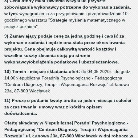
8) Cena oferty musi zawierać wszystkie przyszłe
zobowiązania wykonawcy potrzebne do wykonania zadania,
w tym:
wynagrodzenia za przygotowanie i przeprowadzenie 10-
godzinnego warsztatu "Strategie myślenia matematycznego w
pracy z uczniem".
9) Zamawiający podaje cenę za jedną godzinę i całość za
wykonanie zadania i będzie ona stała przez okres trwania
projektu. Cena obejmuje całkowitą wartość kosztów i
wszelkie koszty zlecenia stoją po stronie
wykonawcy/obciążenia podatkowe i ubezpieczeniowe.
10) Termin i miejsce składania ofert:
do 04.05.2020r. do godz.
14.00Niepubliczna Poradnia Psychologiczno - Pedagogiczna
"Centrum Diagnozy, Terapii i Wspomagania Rozwoju" ul. łanowa
23a, 87-800 Włocławek
11) Proszę o podanie kwoty brutto za jeden miesiąc i całości
za czas trwania umowy wraz z krótkim opisem
doświadczenia.
Ofertę składamy w Niepublicznej Poradni Psychologiczno -
Pedagogicznej "Centrum Diagnozy, Terapii i Wspomagania
Rozwoju" ul. Łanowa 23a, 87-800 Włocławek w dni robocze w