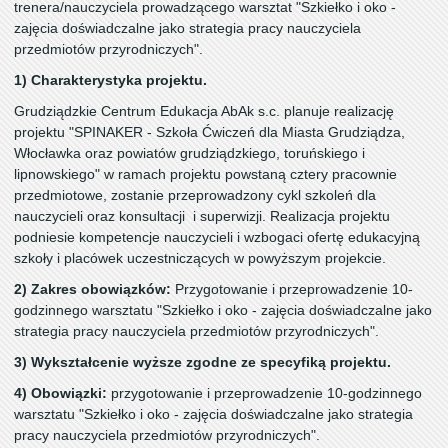
trenera/nauczyciela prowadzącego warsztat "Szkiełko i oko -
zajęcia doświadczalne jako strategia pracy nauczyciela
przedmiotów przyrodniczych".
1) Charakterystyka projektu.
Grudziądzkie Centrum Edukacja AbAk s.c. planuje realizację
projektu "SPINAKER - Szkoła Ćwiczeń dla Miasta Grudziądza,
Włocławka oraz powiatów grudziądzkiego, toruńskiego i
lipnowskiego" w ramach projektu powstaną cztery pracownie
przedmiotowe, zostanie przeprowadzony cykl szkoleń dla
nauczycieli oraz konsultacji i superwizji. Realizacja projektu
podniesie kompetencje nauczycieli i wzbogaci ofertę edukacyjną
szkoły i placówek uczestniczących w powyższym projekcie.
2) Zakres obowiązków:
Przygotowanie i przeprowadzenie 10-
godzinnego warsztatu "Szkiełko i oko - zajęcia doświadczalne jako
strategia pracy nauczyciela przedmiotów przyrodniczych".
3) Wykształcenie wyższe zgodne ze specyfiką projektu.
4) Obowiązki:
przygotowanie i przeprowadzenie 10-godzinnego
warsztatu "Szkiełko i oko - zajęcia doświadczalne jako strategia
pracy nauczyciela przedmiotów przyrodniczych".