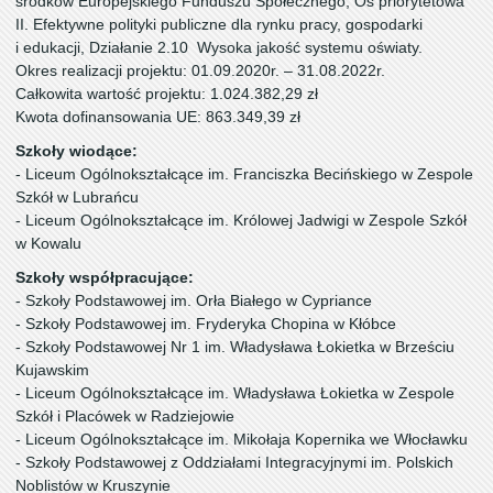
środków Europejskiego Funduszu Społecznego, Oś priorytetowa
II. Efektywne polityki publiczne dla rynku pracy, gospodarki
i edukacji, Działanie 2.10 Wysoka jakość systemu oświaty.
Okres realizacji projektu: 01.09.2020r. – 31.08.2022r.
Całkowita wartość projektu: 1.024.382,29 zł
Kwota dofinansowania UE: 863.349,39 zł
Szkoły wiodące:
- Liceum Ogólnokształcące im. Franciszka Becińskiego w Zespole
Szkół w Lubrańcu
- Liceum Ogólnokształcące im. Królowej Jadwigi w Zespole Szkół
w Kowalu
Szkoły współpracujące:
- Szkoły Podstawowej im. Orła Białego w Cypriance
- Szkoły Podstawowej im. Fryderyka Chopina w Kłóbce
- Szkoły Podstawowej Nr 1 im. Władysława Łokietka w Brześciu
Kujawskim
- Liceum Ogólnokształcące im. Władysława Łokietka w Zespole
Szkół i Placówek w Radziejowie
- Liceum Ogólnokształcące im. Mikołaja Kopernika we Włocławku
- Szkoły Podstawowej z Oddziałami Integracyjnymi im. Polskich
Noblistów w Kruszynie