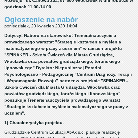
Rozwoju" ul. Łanowa 23a, 87-800 Włocławek w dni robocze w
godzinach 11.00-14.00
Ogłoszenie na nabór
poniedziałek, 20 kwiecień 2020 14:04
Dotyczy: Naboru na stanowisko: Trenera/nauczyciela
prowadzącego warsztat "Strategie kształcenia myślenia
matematycznego w pracy z uczniem" w ramach projektu
"SPINAKER - Szkoła Ćwiczeń dla Miasta Grudziądza,
Włocławka oraz powiatów grudziądzkiego, toruńskiego i
lipnowskiego" Dyrektor Niepublicznej Poradni
Psychologiczno - Pedagogicznej "Centrum Diagnozy, Terapii
i Wspomagania Rozwoju" partner w projekcie "SPINAKER -
Szkoła Ćwiczeń dla Miasta Grudziądza, Włocławka oraz
powiatów grudziądzkiego, toruńskiego i lipnowskiego"
poszukuje Trenera/nauczyciela prowadzącego warsztat
"Strategie kształcenia myślenia matematycznego w pracy z
uczniem".
1) Charakterystyka projektu.
Grudziądzkie Centrum Edukacji AbAk s.c. planuje realizację