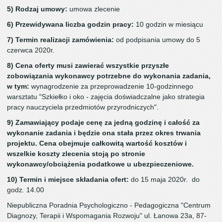
5) Rodzaj umowy:
umowa zlecenie
6) Przewidywana liczba godzin pracy:
10 godzin w miesiącu
7) Termin realizacji zamówienia:
od podpisania umowy do 5
czerwca 2020r.
8) Cena oferty musi zawierać wszystkie przyszłe
zobowiązania wykonawcy potrzebne do wykonania zadania,
w tym:
wynagrodzenie za przeprowadzenie 10-godzinnego
warsztatu "Szkiełko i oko - zajęcia doświadczalne jako strategia
pracy nauczyciela przedmiotów przyrodniczych".
9) Zamawiający podaje cenę za jedną godzinę i całość za
wykonanie zadania i będzie ona stała przez okres trwania
projektu. Cena obejmuje całkowitą wartość kosztów i
wszelkie koszty zlecenia stoją po stronie
wykonawcy/obciążenia podatkowe u ubezpieczeniowe.
10) Termin i miejsce składania ofert:
do 15 maja 2020r. do
godz. 14.00
Niepubliczna Poradnia Psychologiczno - Pedagogiczna "Centrum
Diagnozy, Terapii i Wspomagania Rozwoju" ul. Łanowa 23a, 87-