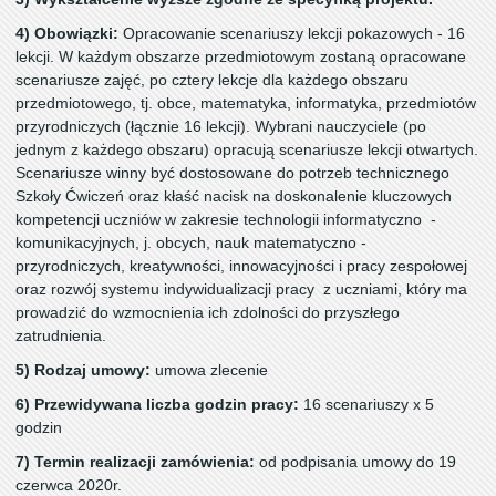
4) Obowiązki:
Opracowanie scenariuszy lekcji pokazowych - 16
lekcji. W każdym obszarze przedmiotowym zostaną opracowane
scenariusze zajęć, po cztery lekcje dla każdego obszaru
przedmiotowego, tj. obce, matematyka, informatyka, przedmiotów
przyrodniczych (łącznie 16 lekcji). Wybrani nauczyciele (po
jednym z każdego obszaru) opracują scenariusze lekcji otwartych.
Scenariusze winny być dostosowane do potrzeb technicznego
Szkoły Ćwiczeń oraz kłaść nacisk na doskonalenie kluczowych
kompetencji uczniów w zakresie technologii informatyczno -
komunikacyjnych, j. obcych, nauk matematyczno -
przyrodniczych, kreatywności, innowacyjności i pracy zespołowej
oraz rozwój systemu indywidualizacji pracy z uczniami, który ma
prowadzić do wzmocnienia ich zdolności do przyszłego
zatrudnienia.
5) Rodzaj umowy:
umowa zlecenie
6) Przewidywana liczba godzin pracy:
16 scenariuszy x 5
godzin
7) Termin realizacji zamówienia:
od podpisania umowy do 19
czerwca 2020r.